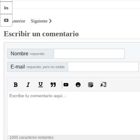
Artículo anterior: Buenas prácticas de un auditor para generar confianza
Artículo siguiente: Buenas prácticas para supervisar la estrate
Anterior
Siguiente
Escribir un comentario
Nombre
requerido
E-mail
requerido, pero no visible
1000
caracteres restantes