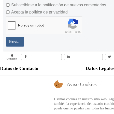
Subscribirse a la notificación de nuevos comentarios
Acepta la política de privacidad
No soy un robot
Enviar
0
Comparte:
Datos de Contacto
Datos Legale
+57 60 1 6821701 - 6818530
Política de Pr
Aviso Cookies
+57 311 8666327 - 323 6964227
Autorización 
info@auditool.org
Bogotá, Colombia
Usamos cookies en nuestro sitio web. Algu
también la experiencia del usuario (cookie
puede que no puedas usar todas las funcio