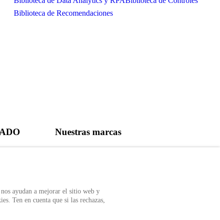
Biblioteca de Data Analytics y RPA
Biblioteca de Controles
Biblioteca de Recomendaciones
CADO
Nuestras marcas
r Auditool usando
 nos ayudan a mejorar el sitio web y
ies. Ten en cuenta que si las rechazas,