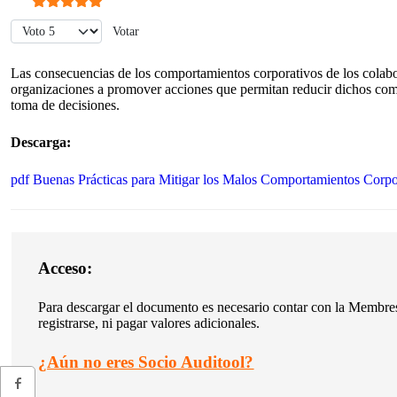
Ratio:
5
/
5
Por favor, vote
Las consecuencias de los comportamientos corporativos de los colabora
organizaciones a promover acciones que permitan reducir dichos compo
toma de decisiones.
Descarga:
pdf
Buenas Prácticas para Mitigar los Malos Comportamientos Corpo
Acceso:
Para descargar el documento es necesario contar con la Membresí
registrarse, ni pagar valores adicionales.
¿
Aún no eres Socio Auditool?