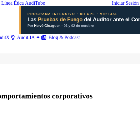
Línea Ética
AudiTube
Iniciar Sesión
PROGRAMA INTENSIVO · 8H CPE · VIRTUAL
Las
Pruebas de Fuego
del Auditor ante el Co
Por
Hervé Gloaguen
· 01 y 02 de octubre
ditX
Blog & Podcast
Audit-IA ✦
comportamientos corporativos