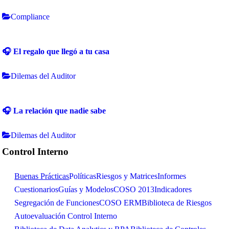
Compliance
🎧 El regalo que llegó a tu casa
Dilemas del Auditor
🎧 La relación que nadie sabe
Dilemas del Auditor
Control Interno
Buenas Prácticas
Políticas
Riesgos y Matrices
Informes
Cuestionarios
Guías y Modelos
COSO 2013
Indicadores
Segregación de Funciones
COSO ERM
Biblioteca de Riesgos
Autoevaluación Control Interno