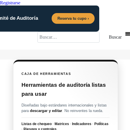
Registrarse
mité de Auditoría
Reserva tu cupo ›
Buscar
Buscar
CAJA DE HERRAMIENTAS
Herramientas de auditoría listas
para usar
Diseñadas bajo estándares internacionales y listas
para
descargar y editar
. No reinventes la rueda.
Listas de chequeo
·
Matrices
·
Indicadores
·
Políticas
·
Riesgos y controles