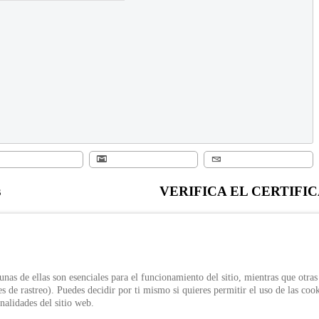
s
VERIFICA EL CERTIFI
Verifica el certificado expedido po
ivacidad
Política de Uso
el ID único
de tratamiento de datos personales
Verificar Certificado
nas de ellas son esenciales para el funcionamiento del sitio, mientras que otras
s de rastreo). Puedes decidir por ti mismo si quieres permitir el uso de las cook
nalidades del sitio web.