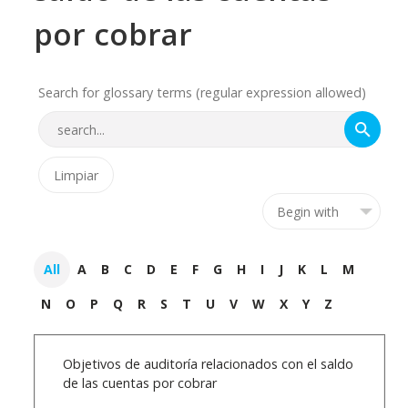
por cobrar
Search for glossary terms (regular expression allowed)
All
A
B
C
D
E
F
G
H
I
J
K
L
M
N
O
P
Q
R
S
T
U
V
W
X
Y
Z
Objetivos de auditoría relacionados con el saldo
de las cuentas por cobrar