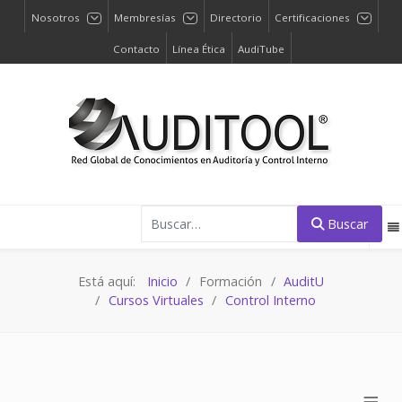
Nosotros
Membresías
Directorio
Certificaciones
Contacto
Línea Ética
AudiTube
Buscar
Buscar
Está aquí:
Inicio
Formación
AuditU
Cursos Virtuales
Control Interno
≡