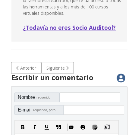
la Membresía Auditool, que te da acceso a todas
las herramientas y a los más de 100 cursos
virtuales disponibles.
¿
Todavía no eres Socio Auditool?
Artículo anterior: Curso Virtual: Ley Sarbanes Oxley (SOX) p
Artículo siguiente: Curso Virtual: Sistema de
Anterior
Siguiente
Escribir un comentario
Nombre
requerido
E-mail
requerido, pero no visible