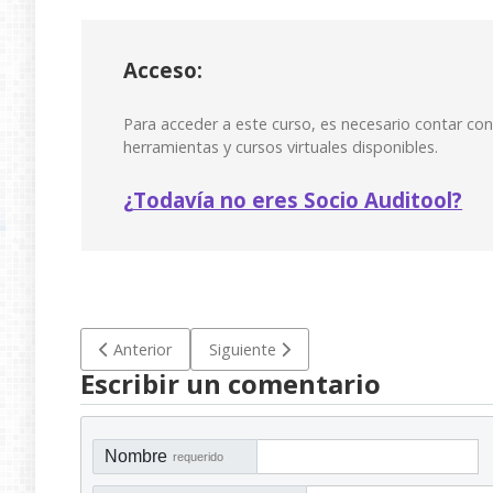
Acceso:
Para acceder a este curso, es necesario contar co
herramientas y cursos virtuales disponibles.
¿
Todavía no eres Socio Auditool?
Artículo anterior: 💻Master Class: Auditoría Interna. P
Artículo siguiente: 🔖 Maestros de la A
Anterior
Siguiente
Escribir un comentario
Nombre
requerido