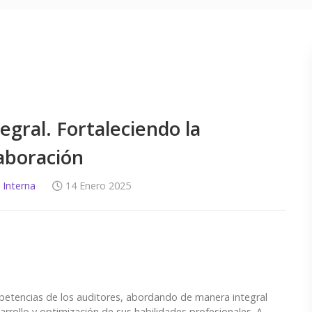
egral. Fortaleciendo la
laboración
 Interna
14 Enero 2025
mpetencias de los auditores, abordando de manera integral
rrollo y optimización de sus habilidades profesionales. A