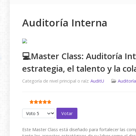
Auditoría Interna
💻Master Class: Auditoría Int
estrategia, el talento y la co
Categoría de nivel principal o raíz:
AuditU
Auditoría
Ratio:
5
/
5
Por favor, vote
Este Master Class está diseñado para fortalecer las co
tanto los aspectos estratégicos de su labor como el desa