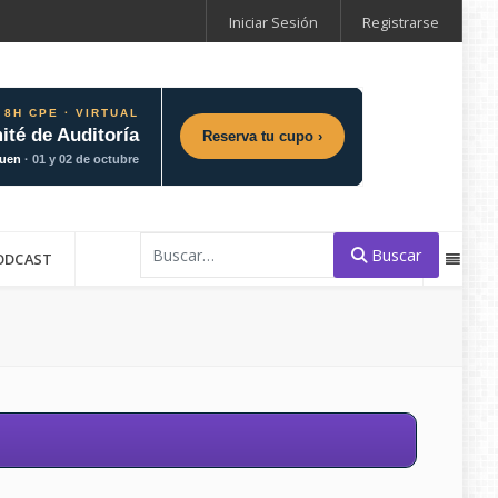
Iniciar Sesión
Registrarse
 8H CPE · VIRTUAL
ité de Auditoría
Reserva tu cupo ›
guen
· 01 y 02 de octubre
Buscar
Buscar
ODCAST