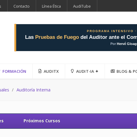
s
Contacto
Línea Ética
AudiTube
PROGRAMA INTENSIVO ·
Las
Pruebas de Fuego
del Auditor ante el Com
Por
Hervé Gloa
FORMACIÓN
AUDITX
AUDIT-IA ✦
BLOG & P
uales
Auditoría Interna
es
Próximos Cursos