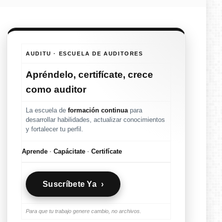
AUDITU · ESCUELA DE AUDITORES
Apréndelo, certifícate, crece
como auditor
La escuela de
formación continua
para
desarrollar habilidades, actualizar conocimientos
y fortalecer tu perfil.
Aprende
·
Capácitate
·
Certifícate
Suscríbete Ya ›
Para que tu trabajo genere cambio, no archivos.