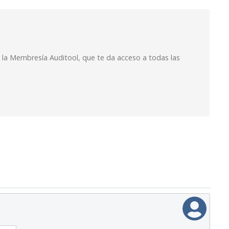
n la Membresía Auditool, que te da acceso a todas las
ropósito y propuesta de valor
uditoría. La ética en el entorno BANI: Desglose del Dominio II de la