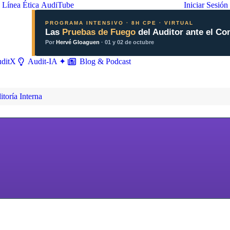
Línea Ética
AudiTube
Iniciar Sesión
PROGRAMA INTENSIVO · 8H CPE · VIRTUAL
Las
Pruebas de Fuego
del Auditor ante el Co
Por
Hervé Gloaguen
· 01 y 02 de octubre
ditX
Blog & Podcast
Audit-IA ✦
toría Interna