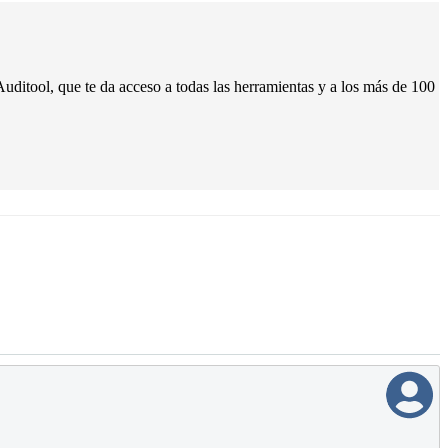
uditool, que te da acceso a todas las herramientas y a los más de 100
a Ágil
n de asignaciones de auditoría interna