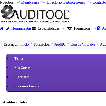
Nosotros
Membresías
Directorio
Certificaciones
Contacto
Herramientas
Especialidades
Formación
Au
Está aquí:
Inicio
Formación
AuditU
Cursos Virtuales
Audi
Temas
Mis Cursos
Profesores
Próximos Cursos
Auditoría Interna