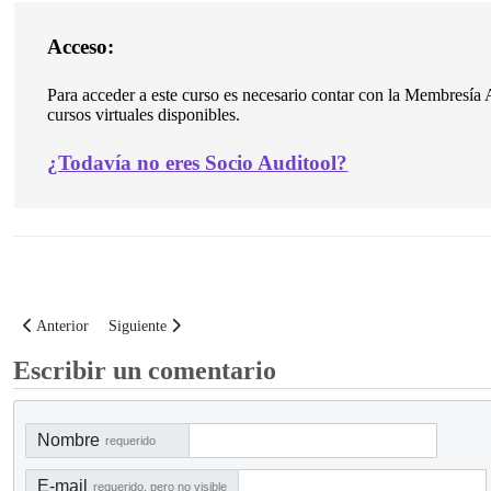
Acceso:
Para acceder a este curso es necesario contar con la Membresía A
cursos virtuales disponibles.
¿
Todavía no eres Socio Auditool?
Artículo anterior: Curso Virtual: Metodología para Implementar la Auditorí
Artículo siguiente: Curso Virtual: Administración y conducció
Anterior
Siguiente
Escribir un comentario
Nombre
requerido
E-mail
requerido, pero no visible