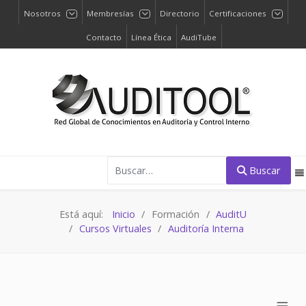
Nosotros
Membresías
Directorio
Certificaciones
Contacto
Línea Ética
AudiTube
Buscar
Buscar
Está aquí:
Inicio
Formación
AuditU
Cursos Virtuales
Auditoría Interna
≡