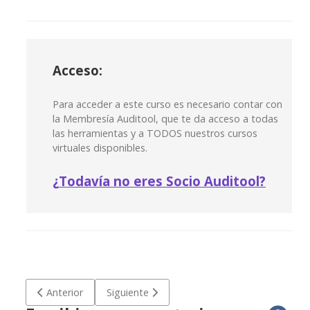
Acceso:
Para acceder a este curso es necesario contar con
la Membresía Auditool, que te da acceso a todas
las herramientas y a TODOS nuestros cursos
virtuales disponibles.
¿
Todavía no eres Socio Auditool?
Artículo anterior: Curso Virtual: Implementación del Domin
Artículo siguiente: Curso Virtual: Análisis de 
Anterior
Siguiente