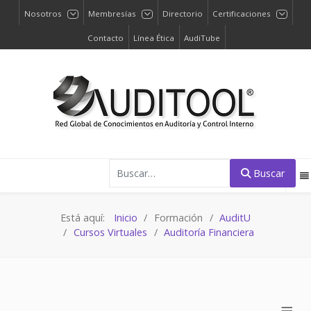
Nosotros
Membresías
Directorio
Certificaciones
Contacto
Línea Ética
AudiTube
Buscar
Buscar
Está aquí:
Inicio
Formación
AuditU
Cursos Virtuales
Auditoría Financiera
≡