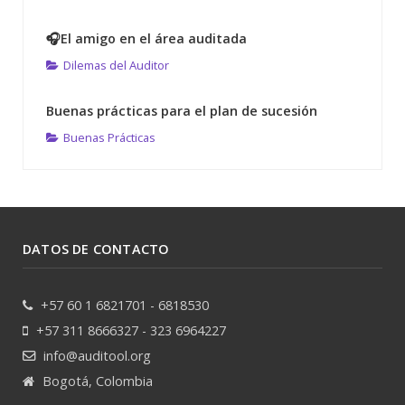
🎧El amigo en el área auditada
Dilemas del Auditor
Buenas prácticas para el plan de sucesión
Buenas Prácticas
DATOS DE CONTACTO
+57 60 1 6821701 - 6818530
+57 311 8666327 - 323 6964227
info@auditool.org
Bogotá, Colombia