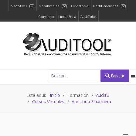
Nosotros
Membresías
Directorio
Certificaciones
Contacto
Línea Ética
AudiTube
Buscar
Buscar
Está aquí:
Inicio
Formación
AuditU
Cursos Virtuales
Auditoría Financiera
≡