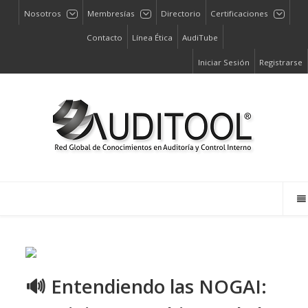
Nosotros
Membresías
Directorio
Certificaciones
Contacto
Línea Ética
AudiTube
Iniciar Sesión
Registrarse
🔊 Entendiendo las NOGAI: