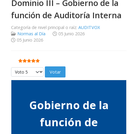
Dominio III – Gobierno de la
función de Auditoría Interna
Categoría de nivel principal o raíz:
AUDITVOX
Normas al Día
05 Junio 2026
05 Junio 2026
Ratio:
5
/
5
Por favor, vote
Gobierno de la
función de