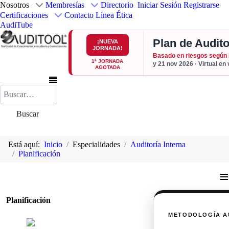
Nosotros
Membresías
Directorio
Iniciar Sesión
Registrarse
Certificaciones
Contacto
Línea Ética
AudiTube
Plan de Audito
¡NUEVA
JORNADA!
Basado en riesgos según
1ª JORNADA
y 21 nov 2026 · Virtual en
AGOTADA
Buscar
Buscar
Está aquí:
Inicio
Especialidades
Auditoría Interna
Planificación
≡
Planificación
METODOLOGÍA A