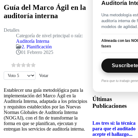
Auditoría In
Guía del Marco Ágil en la
auditoría interna
Una metodología estr
auditoría interna de
modelos de agilidad
Detalles
Categoría de nivel principal o raíz:
Alineada con las NOG
Auditoría Interna
fases
2. Planificación
01 Febrero 2025
Suscríbete
Por favor, vote
Para que tu trabajo gen
Establecer una guía metodológica para la
implementación del Marco Ágil en la
Últimas
Auditoría Interna, adaptada a los principios
Publicaciones
y requisitos establecidos por las Nuevas
Normas Globales de Auditoría Interna
(NOGAI), con el fin de transformar la
Los tres sí: la técnica
forma en que se planifican, ejecutan y
para que el auditado
entregan los servicios de auditoría interna.
acepte el hallazgo...