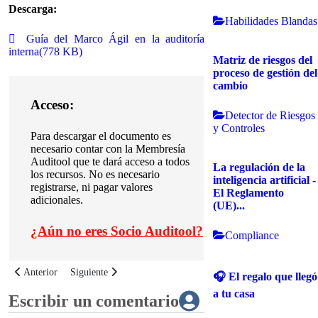
Descarga:
Habilidades Blandas
pdf
Guía del Marco Ágil en la auditoría
interna
(
778 KB
)
Matriz de riesgos del
proceso de gestión del
cambio
Acceso:
Detector de Riesgos
y Controles
Para descargar el documento es
necesario contar con la Membresía
Auditool que te dará acceso a todos
La regulación de la
los recursos. No es necesario
inteligencia artificial -
registrarse, ni pagar valores
El Reglamento
adicionales.
(UE)...
¿
Aún no eres Socio Auditool?
Compliance
Artículo anterior: C-EVR 001 Definición de categorías de impacto y valorac
Artículo siguiente: Guía para abordar la función de auditoría i
Anterior
Siguiente
🎧 El regalo que llegó
a tu casa
Escribir un comentario