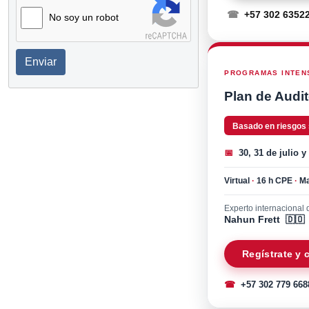
☎
+57 302 6352
No soy un robot
Enviar
PROGRAMAS INTENS
Plan de Audit
Basado en riesgos
📅
30, 31 de julio y
Virtual
·
16 h CPE
·
Ma
Experto internacional d
Nahun Frett 🇩🇴
Regístrate y
☎
+57 302 779 668