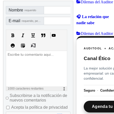
Dilemas del Auditor
Nombre
requerido
🎧 La relación que
E-mail
requerido, pero no visible
nadie sabe
Dilemas del Auditor
AUDITOOL + AC
Canal Ético
La mejor solución 
empresarial: un c
confidencial.
1000
caracteres restantes
Seguro
·
Confide
Subscribirse a la notificación de
nuevos comentarios
Agenda tu 
Acepta la política de privacidad