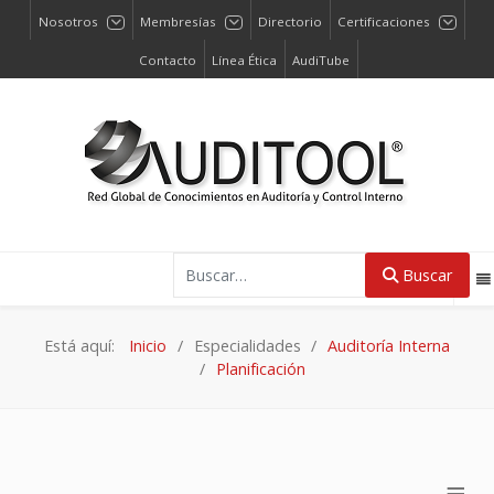
Nosotros
Membresías
Directorio
Certificaciones
Contacto
Línea Ética
AudiTube
Buscar
Buscar
Está aquí:
Inicio
Especialidades
Auditoría Interna
Planificación
≡