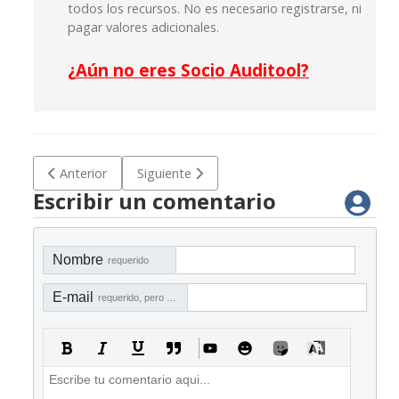
todos los recursos. No es necesario registrarse, ni
pagar valores adicionales.
¿
Aún no eres Socio Auditool?
Artículo anterior: Checklist para Diseñar el Plan de Auditoría
Artículo siguiente: Modelo de documento pa
Anterior
Siguiente
Escribir un comentario
Nombre
requerido
E-mail
requerido, pero no visible