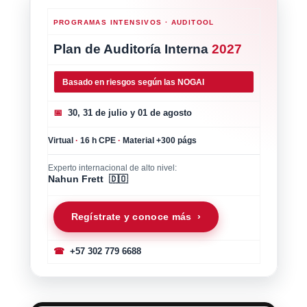
PROGRAMAS INTENSIVOS · AUDITOOL
Plan de Auditoría Interna
2027
Basado en riesgos según las NOGAI
📅
30, 31 de julio y 01 de agosto
Virtual
·
16 h CPE
·
Material +300 págs
Experto internacional de alto nivel:
Nahun Frett 🇩🇴
Regístrate y conoce más ›
☎
+57 302 779 6688