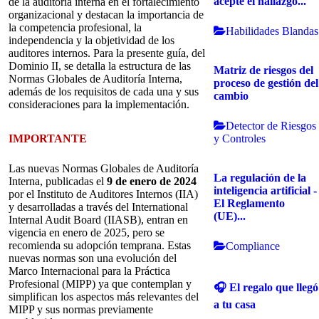
acepte el hallazgo...
de la auditoría interna en el fortalecimiento
organizacional y destacan la importancia de
la competencia profesional, la
Habilidades Blandas
independencia y la objetividad de los
auditores internos. Para la presente guía, del
Dominio II, se detalla la estructura de las
Matriz de riesgos del
Normas Globales de Auditoría Interna,
proceso de gestión del
además de los requisitos de cada una y sus
cambio
consideraciones para la implementación.
Detector de Riesgos
y Controles
IMPORTANTE
Las nuevas Normas Globales de Auditoría
La regulación de la
Interna, publicadas el
9 de enero de 2024
inteligencia artificial -
por el Instituto de Auditores Internos (IIA)
El Reglamento
y desarrolladas a través del International
(UE)...
Internal Audit Board (IIASB), entran en
vigencia en enero de 2025, pero se
recomienda su adopción temprana. Estas
Compliance
nuevas normas son una evolución del
Marco Internacional para la Práctica
Profesional (MIPP) ya que contemplan y
🎧 El regalo que llegó
simplifican los aspectos más relevantes del
a tu casa
MIPP y sus normas previamente