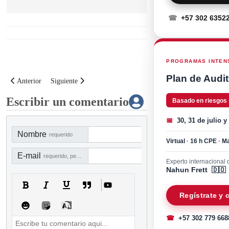
☎
+57 302 6352
PROGRAMAS INTENS
Plan de Audit
Artículo anterior: Guía de implementación del Dominio I según las nuevas
Artículo siguiente: Guía de implementación del Dominio III 
Anterior
Siguiente
Escribir un comentario
Basado en riesgos
📅
30, 31 de julio y
Nombre
requerido
Virtual
·
16 h CPE
·
Ma
E-mail
requerido, pero no visible
Experto internacional d
Nahun Frett 🇩🇴
Regístrate y
☎
+57 302 779 668