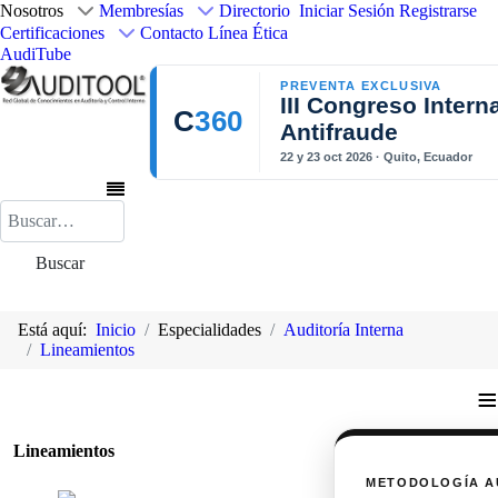
Nosotros
Membresías
Directorio
Iniciar Sesión
Registrarse
Certificaciones
Contacto
Línea Ética
AudiTube
PREVENTA EXCLUSIVA
III Congreso Intern
C
360
Antifraude
22 y 23 oct 2026 · Quito, Ecuador
Buscar
Buscar
Está aquí:
Inicio
Especialidades
Auditoría Interna
Lineamientos
≡
Lineamientos
METODOLOGÍA A