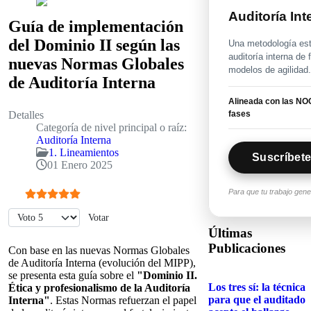
Auditoría In
Guía de implementación
del Dominio II según las
Una metodología estr
auditoría interna de
nuevas Normas Globales
modelos de agilidad
de Auditoría Interna
Alineada con las NOG
fases
Detalles
Categoría de nivel principal o raíz:
Auditoría Interna
1. Lineamientos
Suscríbete
01 Enero 2025
Para que tu trabajo gen
Ratio:
5
/
5
Por favor, vote
Últimas
Publicaciones
Con base en las nuevas Normas Globales
de Auditoría Interna (evolución del MIPP),
se presenta esta guía sobre el
"Dominio II.
Los tres sí: la técnica
Ética y profesionalismo de la Auditoría
para que el auditado
Interna"
. Estas Normas refuerzan el papel