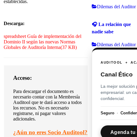
establecidas.
Dilemas del Auditor
Descarga:
🎧 La relación que
nadie sabe
spreadsheet
Guía de implementación del
Dominio II según las nuevas Normas
Dilemas del Auditor
Globales de Auditoría Interna
(
37 KB
)
AUDITOOL + AC
Canal Ético
Acceso:
La mejor solución 
Para descargar el documento es
empresarial: un c
necesario contar con la Membresía
confidencial.
Auditool que te dará acceso a todos
los recursos. No es necesario
Seguro
·
Confide
registrarse, ni pagar valores
adicionales.
¿
Aún no eres Socio Auditool?
Agenda tu 