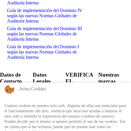
Auditoría Interna
Guía de implementación del Dominio IV
según las nuevas Normas Globales de
Auditoría Interna
Guía de implementación del Dominio III
según las nuevas Normas Globales de
Auditoría Interna
Guía de implementación del Dominio I
según las nuevas Normas Globales de
Auditoría Interna
Datos de
Datos
VERIFICA
Nuestras
Contacto
Legales
EL
marcas
CERTIFICADO
Aviso Cookies
+57 60 1
Política de
6821701 -
Privacidad
Verifica el
6818530
certificado
Usamos cookies en nuestro sitio web. Algunas de ellas son esenciales para
Política de
+57 311
expedido por
el funcionamiento del sitio, mientras que otras nos ayudan a mejorar el
Uso
8666327 - 323
Auditool usando
sitio web y también la experiencia del usuario (cookies de rastreo).
6964227
Autorización
el ID único
Puedes decidir por ti mismo si quieres permitir el uso de las cookies. Ten
de
en cuenta que si las rechazas, puede que no puedas usar todas las
info@auditool.org