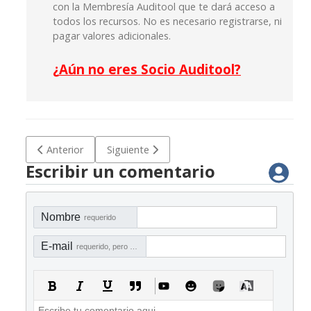
con la Membresía Auditool que te dará acceso a
todos los recursos. No es necesario registrarse, ni
pagar valores adicionales.
¿
Aún no eres Socio Auditool?
Artículo anterior: B-DEC 001 Modelo de acuerdo de confiden
Artículo siguiente: B-ADA 001 Herramienta pa
Anterior
Siguiente
Escribir un comentario
Nombre
requerido
E-mail
requerido, pero no visible