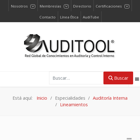
Nosotros
Membresías
Directorio
Certificaciones
Contacto
Línea Ética
AudiTube
Buscar
Buscar
Está aquí:
Inicio
Especialidades
Auditoría Interna
Lineamientos
≡