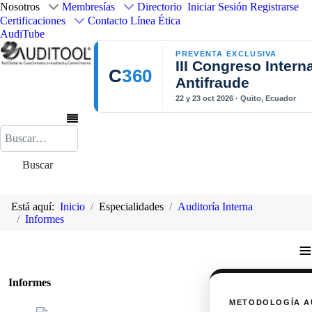
Nosotros
Membresías
Directorio
Iniciar Sesión
Registrarse
Certificaciones
Contacto
Línea Ética
AudiTube
PREVENTA EXCLUSIVA
III Congreso Intern
C
360
Antifraude
22 y 23 oct 2026 · Quito, Ecuador
Buscar
Buscar
Está aquí:
Inicio
Especialidades
Auditoría Interna
Informes
≡
Informes
METODOLOGÍA A