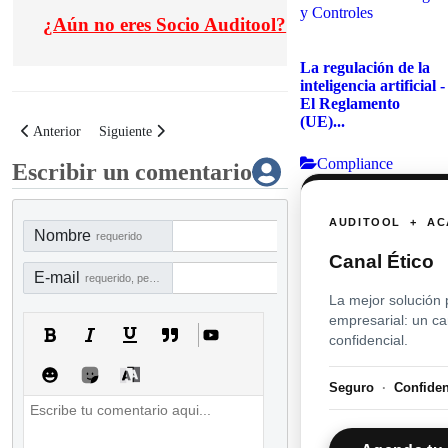
y Controles
¿
Aún no eres Socio Auditool?
La regulación de la
inteligencia artificial -
El Reglamento
(UE)...
Artículo anterior: Buenas prácticas para el diseño de recomendaciones
Artículo siguiente: Modelo de informe de auditoría interna v1
Anterior
Siguiente
Compliance
Escribir un comentario
AUDITOOL + AC
Nombre
requerido
Canal Ético
E-mail
requerido, pero no visible
La mejor solución 
empresarial: un c
confidencial.
Seguro
·
Confide