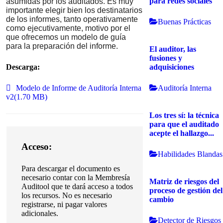
para redes sociales
asumidas por los auditados. Es muy
importante elegir bien los destinatarios
de los informes, tanto operativamente
Buenas Prácticas
como ejecutivamente, motivo por el
que ofrecemos un modelo de guía
para la preparación del informe.
El auditor, las
fusiones y
adquisiciones
Descarga:
document
Auditoría Interna
Modelo de Informe de Auditoría Interna
v2
(
1.70 MB
)
Los tres sí: la técnica
para que el auditado
acepte el hallazgo...
Acceso:
Habilidades Blandas
Para descargar el documento es
necesario contar con la Membresía
Matriz de riesgos del
Auditool que te dará acceso a todos
proceso de gestión del
los recursos. No es necesario
cambio
registrarse, ni pagar valores
adicionales.
Detector de Riesgos