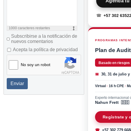
Agenda tu 
☎
+57 302 6352
1000
caracteres restantes
Subscribirse a la notificación de
PROGRAMAS INTENS
nuevos comentarios
Plan de Audit
Acepta la política de privacidad
Basado en riesgos
No soy un robot
📅
30, 31 de julio y
Enviar
Virtual
·
16 h CPE
·
Ma
Experto internacional d
Nahun Frett 🇩🇴
Regístrate y
☎
+57 302 779 668