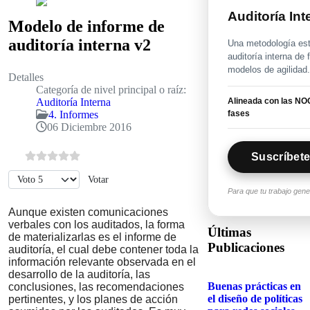
Auditoría In
Modelo de informe de
auditoría interna v2
Una metodología estr
auditoría interna de
modelos de agilidad
Detalles
Categoría de nivel principal o raíz:
Alineada con las NOG
Auditoría Interna
fases
4. Informes
06 Diciembre 2016
Suscríbete
Por favor, vote
Para que tu trabajo gen
Aunque existen comunicaciones
verbales con los auditados, la forma
Últimas
de materializarlas es el informe de
Publicaciones
auditoría, el cual debe contener toda la
información relevante observada en el
desarrollo de la auditoría, las
Buenas prácticas en
conclusiones, las recomendaciones
el diseño de políticas
pertinentes, y los planes de acción