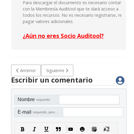
Para descargar el documento es necesario contar
con la Membresía Auditool que te dará acceso a
todos los recursos. No es necesario registrarse, ni
pagar valores adicionales.
¿
Aún no eres Socio Auditool?
Artículo anterior: D-PAP 018 Matriz de riesgos y programa
Artículo siguiente: D-PAP 016 Matriz de rie
Anterior
Siguiente
Escribir un comentario
Nombre
requerido
E-mail
requerido, pero no visible