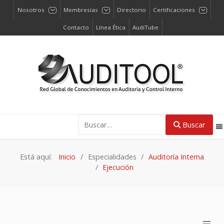
Nosotros
Membresías
Directorio
Certificaciones
Contacto
Línea Ética
AudiTube
Buscar
Buscar
Está aquí:
Inicio
Especialidades
Auditoría Interna
Ejecución
≡