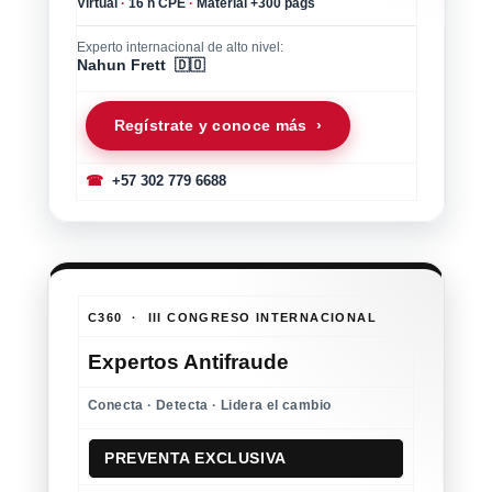
Virtual
·
16 h CPE
·
Material +300 págs
Experto internacional de alto nivel:
Nahun Frett 🇩🇴
Regístrate y conoce más ›
☎
+57 302 779 6688
C360 · III CONGRESO INTERNACIONAL
Expertos Antifraude
Conecta · Detecta · Lidera el cambio
PREVENTA EXCLUSIVA