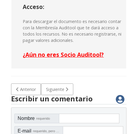
Acceso:
Para descargar el documento es necesario contar
con la Membresía Auditool que te dará acceso a
todos los recursos. No es necesario registrarse, ni
pagar valores adicionales.
¿
Aún no eres Socio Auditool?
Artículo anterior: D-CC 011 Cuestionario entendimiento del
Artículo siguiente: D-CC 008 Cuestionario e
Anterior
Siguiente
Escribir un comentario
Nombre
requerido
E-mail
requerido, pero no visible