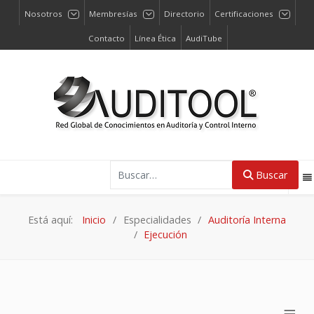
Nosotros
Membresías
Directorio
Certificaciones
Contacto
Línea Ética
AudiTube
Buscar
Buscar
Está aquí:
Inicio
Especialidades
Auditoría Interna
Ejecución
≡