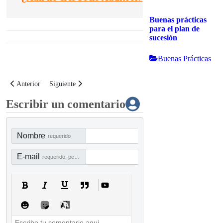
Buenas prácticas
para el plan de
sucesión
Buenas Prácticas
Artículo anterior: AC-17 Formato de recibo del Código de Ética en la firma
Artículo siguiente: AC-19 Declaración de conflicto de interés 
Anterior
Siguiente
Escribir un comentario
Nombre
requerido
E-mail
requerido, pero no visible