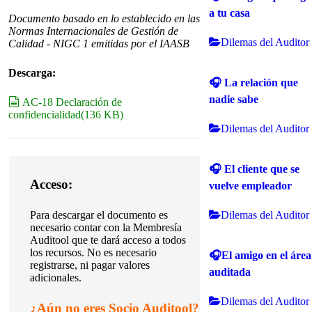
a tu casa
Documento basado en lo establecido en las
Normas Internacionales de Gestión de
Dilemas del Auditor
Calidad - NIGC 1 emitidas por el IAASB
Descarga:
🎧 La relación que
nadie sabe
document
AC-18 Declaración de
confidencialidad
(
136 KB
)
Dilemas del Auditor
🎧 El cliente que se
Acceso:
vuelve empleador
Dilemas del Auditor
Para descargar el documento es
necesario contar con la Membresía
Auditool que te dará acceso a todos
los recursos. No es necesario
🎧El amigo en el área
registrarse, ni pagar valores
auditada
adicionales.
Dilemas del Auditor
¿
Aún no eres Socio Auditool?