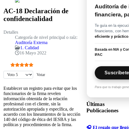
Auditoría de
AC-18 Declaración de
financiera, 
confidencialidad
Te guía en la ejecuc
financieros, con her
Detalles
eficiente y práctico
Categoría de nivel principal o raíz:
Auditoría Externa
1. Calidad
Basada en NIA y Con
16 Mayo 2022
IFAC
Ratio:
5
/
5
Suscríbete
Por favor, vote
Para que tu trabajo gen
Establecer un registro para evitar que los
funcionarios de la firma revelen
información obtenida de la relación
Últimas
profesional con el cliente, sin la
autorización apropiada y específica, de
Publicaciones
acuerdo con los lineamientos de la sección
140 del código de ética del IESBA y las
políticas y procedimientos de la firma.
🎧 El regalo que llegó