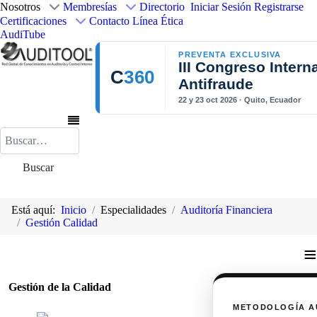
Nosotros
Membresías
Directorio
Iniciar Sesión
Registrarse
Certificaciones
Contacto
Línea Ética
AudiTube
PREVENTA EXCLUSIVA
III Congreso Intern
C
360
Antifraude
22 y 23 oct 2026 · Quito, Ecuador
Buscar
Buscar
Está aquí:
Inicio
Especialidades
Auditoría Financiera
Gestión Calidad
≡
Gestión de la Calidad
METODOLOGÍA A