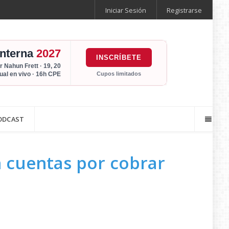
Iniciar Sesión
Registrarse
Interna
2027
INSCRÍBETE
r Nahun Frett · 19, 20
Cupos limitados
tual en vivo · 16h CPE
ODCAST
n cuentas por cobrar