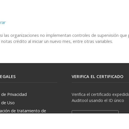
 si las organizaciones no implementan controles de supervisión que
notas crédito al iniciar un nuevo mes, entre otras variables.
LEGALES
VERIFICA EL CERTIFICADO
a de Privacidad
Verifica el certificado expedid
Auditool usando el ID único
a de Uso
zación de tratamiento de
Verificar Certificado
rsonales