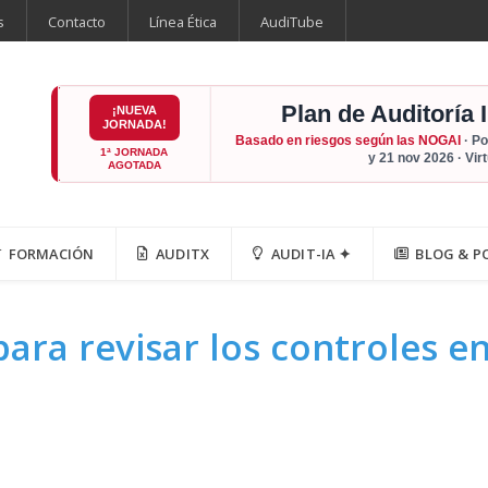
s
Contacto
Línea Ética
AudiTube
Plan de Auditoría 
¡NUEVA
JORNADA!
Basado en riesgos según las NOGAI
· Po
1ª JORNADA
y 21 nov 2026 · Vir
AGOTADA
FORMACIÓN
AUDITX
AUDIT-IA ✦
BLOG & P
para revisar los controles e