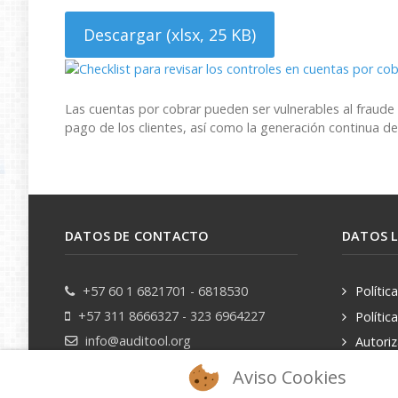
Descargar
(
xlsx,
25 KB
)
Las cuentas por cobrar pueden ser vulnerables al fraude
pago de los clientes, así como la generación continua de 
DATOS DE CONTACTO
DATOS 
+57 60 1 6821701 - 6818530
Polític
+57 311 8666327 - 323 6964227
Polític
info@auditool.org
Autori
datos pe
Bogotá, Colombia
Aviso Cookies