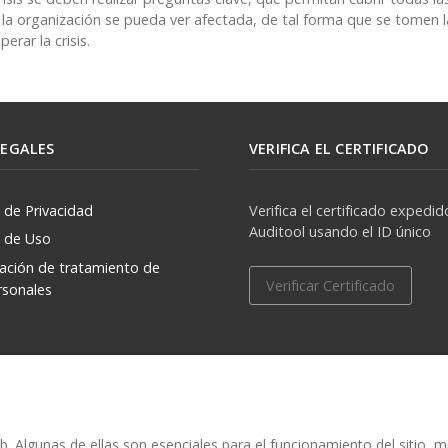
s la organización se pueda ver afectada, de tal forma que se tomen l
rar la crisis.
LEGALES
VERIFICA EL CERTIFICADO
a de Privacidad
Verifica el certificado expedid
Auditool usando el ID único
a de Uso
zación de tratamiento de
Verificar Certificado
rsonales
. Algunas de ellas son esenciales para el funcionamiento del sitio, 