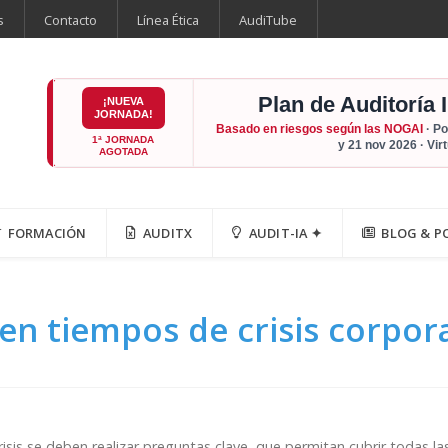
s
Contacto
Línea Ética
AudiTube
Plan de Auditoría 
¡NUEVA
JORNADA!
Basado en riesgos según las NOGAI
· Po
1ª JORNADA
y 21 nov 2026 · Vir
AGOTADA
FORMACIÓN
AUDITX
AUDIT-IA ✦
BLOG & P
en tiempos de crisis corpor
isis se deben realizar preguntas clave, que permitan cubrir todas la