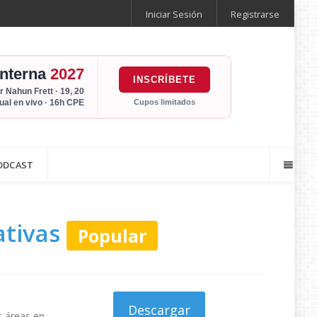
Iniciar Sesión
Registrarse
Interna
2027
INSCRÍBETE
r Nahun Frett · 19, 20
Cupos limitados
tual en vivo · 16h CPE
ODCAST
ativas
Popular
Descargar
s áreas en