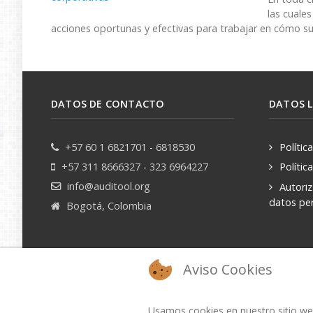
e
las cuale
a
acciones oportunas y efectivas para trabajar en cómo supe
d
s
DATOS DE CONTACTO
DATOS 
h
e
+57 60 1 6821701 - 6818530
Polític
e
+57 311 8666327 - 323 6964227
Polític
info@auditool.org
Autori
t
datos pe
Bogotá, Colombia
Aviso Cookies
Usamos cookies en nuestro sitio web