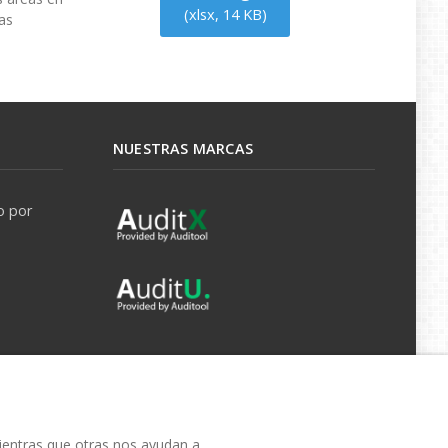
(
xlsx,
14 KB
)
as
NUESTRAS MARCAS
o por
mientras que otras nos ayudan a