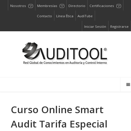
Nosotros
Membresías
Directorio
Certificaciones
Contacto
Línea Ética
AudiTube
Iniciar Sesión
Registrarse
Curso Online Smart
Audit Tarifa Especial