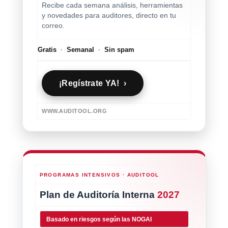
Recibe cada semana análisis, herramientas
y novedades para auditores, directo en tu
correo.
Gratis
·
Semanal
·
Sin spam
¡Regístrate YA! ›
WWW.AUDITOOL.ORG
PROGRAMAS INTENSIVOS · AUDITOOL
Plan de Auditoría Interna
2027
Basado en riesgos según las NOGAI