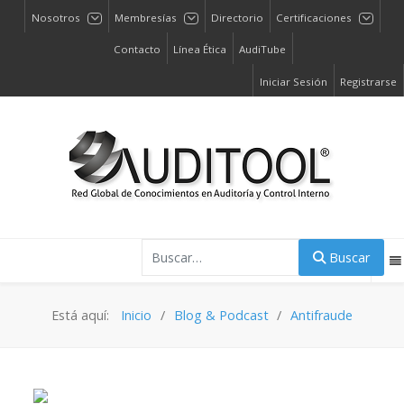
Nosotros
Membresías
Directorio
Certificaciones
Contacto
Línea Ética
AudiTube
Iniciar Sesión
Registrarse
Buscar
Buscar
Está aquí:
Inicio
Blog & Podcast
Antifraude