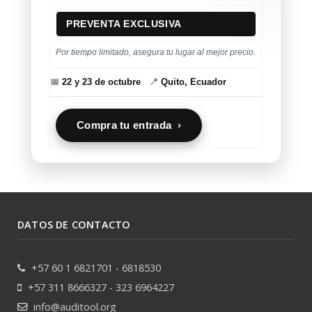
PREVENTA EXCLUSIVA
Por tiempo limitado, asegura tu lugar al mejor precio.
📅
22 y 23 de octubre
📍
Quito, Ecuador
Compra tu entrada ›
DATOS DE CONTACTO
+57 60 1 6821701 - 6818530
+57 311 8666327 - 323 6964227
info@auditool.org