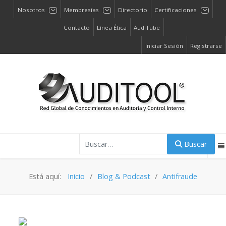
Nosotros
Membresías
Directorio
Certificaciones
Contacto
Línea Ética
AudiTube
Iniciar Sesión
Registrarse
Buscar
Buscar
Está aquí:
Inicio
Blog & Podcast
Antifraude