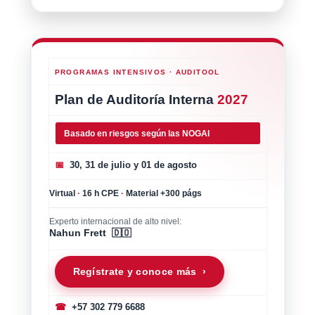
PROGRAMAS INTENSIVOS · AUDITOOL
Plan de Auditoría Interna
2027
Basado en riesgos según las NOGAI
📅
30, 31 de julio y 01 de agosto
Virtual
·
16 h CPE
·
Material +300 págs
Experto internacional de alto nivel:
Nahun Frett 🇩🇴
Regístrate y conoce más ›
☎
+57 302 779 6688