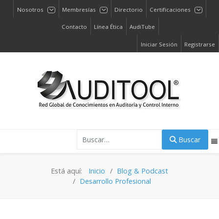
Nosotros
Membresías
Directorio
Certificaciones
Contacto
Línea Ética
AudiTube
Iniciar Sesión
Registrarse
Buscar
Buscar
Está aquí:
Inicio
Blog & Podcast
Desarrollo Profesional