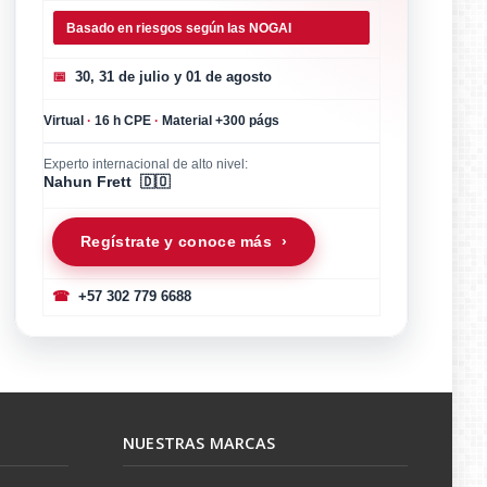
Basado en riesgos según las NOGAI
📅
30, 31 de julio y 01 de agosto
Virtual
·
16 h CPE
·
Material +300 págs
Experto internacional de alto nivel:
Nahun Frett 🇩🇴
Regístrate y conoce más ›
☎
+57 302 779 6688
NUESTRAS MARCAS