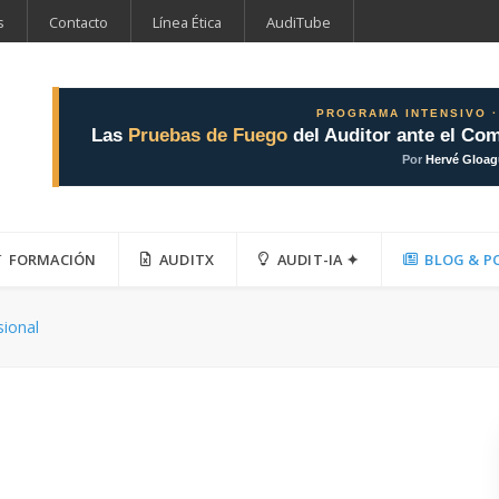
s
Contacto
Línea Ética
AudiTube
PROGRAMA INTENSIVO ·
Las
Pruebas de Fuego
del Auditor ante el Com
Por
Hervé Gloa
FORMACIÓN
AUDITX
AUDIT-IA ✦
BLOG & P
sional