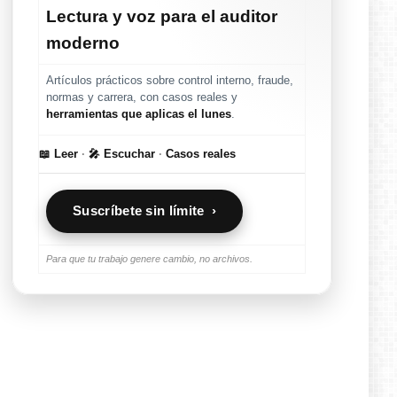
Lectura y voz para el auditor
moderno
Artículos prácticos sobre control interno, fraude,
normas y carrera, con casos reales y
herramientas que aplicas el lunes
.
📖 Leer
·
🎤 Escuchar
·
Casos reales
Suscríbete sin límite ›
Para que tu trabajo genere cambio, no archivos.