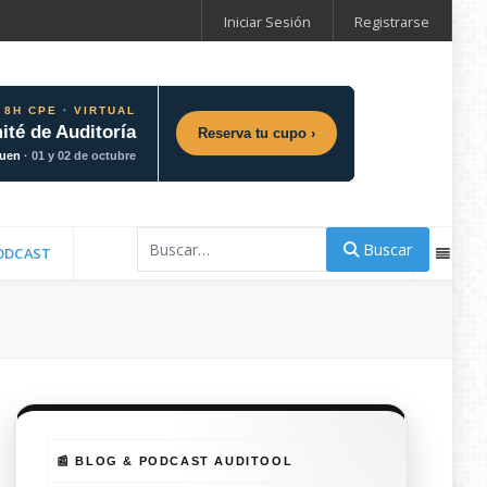
Iniciar Sesión
Registrarse
 8H CPE · VIRTUAL
ité de Auditoría
Reserva tu cupo ›
guen
· 01 y 02 de octubre
Buscar
Buscar
ODCAST
📰 BLOG & PODCAST AUDITOOL