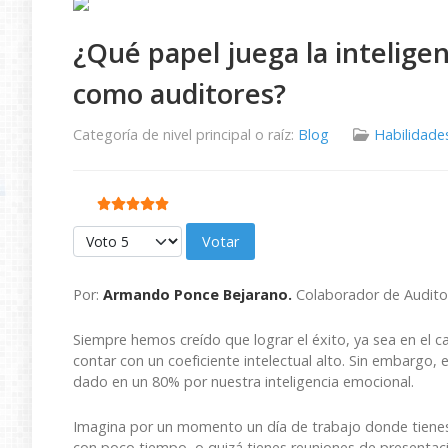
¿Qué papel juega la inteligen
como auditores?
Categoría de nivel principal o raíz:
Blog
Habilidade
Ratio:
5
/
5
Por favor, vote
Por:
Armando Ponce Bejarano.
Colaborador de Audito
Siempre hemos creído que lograr el éxito, ya sea en el
contar con un coeficiente intelectual alto. Sin embargo,
dado en un 80% por nuestra inteligencia emocional.
Imagina por un momento un día de trabajo donde tienes
con poco tiempo, o quizá tienes reuniones de presentac