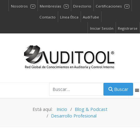
Nosotros
Membresías
Directorio
Certificaciones
Contacto
Línea Ética
AudiTube
Iniciar Sesión
Registrarse
Buscar
Buscar
Está aquí:
Inicio
Blog & Podcast
Desarrollo Profesional