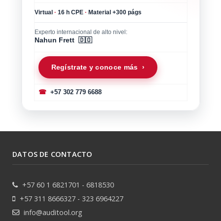
Virtual
·
16 h CPE
·
Material +300 págs
Experto internacional de alto nivel:
Nahun Frett 🇩🇴
Regístrate y conoce más ›
☎
+57 302 779 6688
DATOS DE CONTACTO
+57 60 1 6821701 - 6818530
+57 311 8666327 - 323 6964227
info@auditool.org