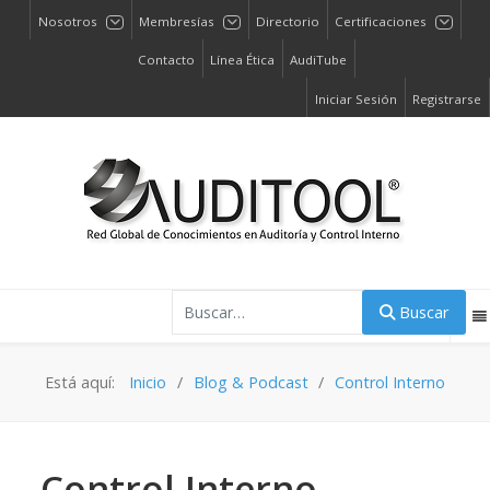
Nosotros
Membresías
Directorio
Certificaciones
Contacto
Línea Ética
AudiTube
Iniciar Sesión
Registrarse
Buscar
Buscar
Está aquí:
Inicio
Blog & Podcast
Control Interno
Control Interno