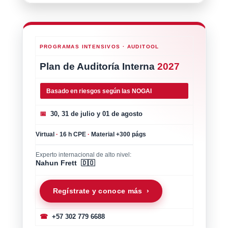
PROGRAMAS INTENSIVOS · AUDITOOL
Plan de Auditoría Interna
2027
Basado en riesgos según las NOGAI
📅
30, 31 de julio y 01 de agosto
Virtual
·
16 h CPE
·
Material +300 págs
Experto internacional de alto nivel:
Nahun Frett 🇩🇴
Regístrate y conoce más ›
☎
+57 302 779 6688