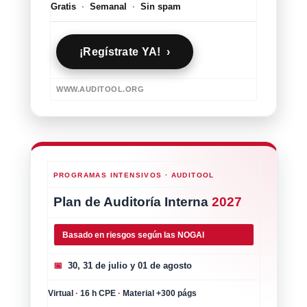
Gratis
·
Semanal
·
Sin spam
¡Regístrate YA! ›
WWW.AUDITOOL.ORG
PROGRAMAS INTENSIVOS · AUDITOOL
Plan de Auditoría Interna
2027
Basado en riesgos según las NOGAI
📅
30, 31 de julio y 01 de agosto
Virtual
·
16 h CPE
·
Material +300 págs