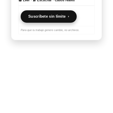
📖 Leer
·
🎤 Escuchar
·
Casos reales
Suscríbete sin límite ›
Para que tu trabajo genere cambio, no archivos.