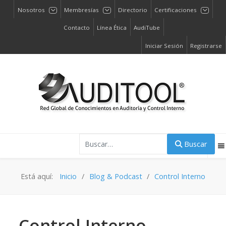
Nosotros
Membresías
Directorio
Certificaciones
Contacto
Línea Ética
AudiTube
Iniciar Sesión
Registrarse
Buscar
Buscar
Está aquí:
Inicio
Blog & Podcast
Control Interno
Control Interno