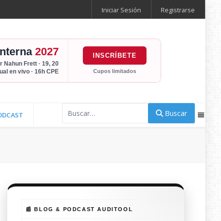
Iniciar Sesión
Registrarse
Interna
2027
INSCRÍBETE
r Nahun Frett · 19, 20
Cupos limitados
tual en vivo · 16h CPE
Buscar
Buscar
ODCAST
📰 BLOG & PODCAST AUDITOOL