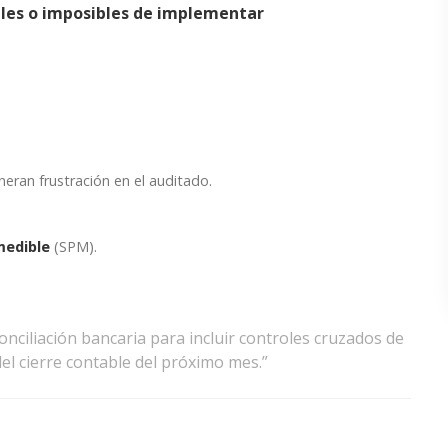
ales o imposibles de implementar
neran frustración en el auditado.
medible
(SPM).
onciliación bancaria para incluir controles cruzados de
del cierre contable del próximo mes.”