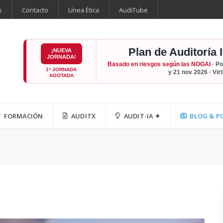
s
Contacto
Línea Ética
AudiTube
Plan de Auditoría 
¡NUEVA
JORNADA!
Basado en riesgos según las NOGAI
· Po
1ª JORNADA
y 21 nov 2026 · Vir
AGOTADA
FORMACIÓN
AUDITX
AUDIT-IA ✦
BLOG & P
a