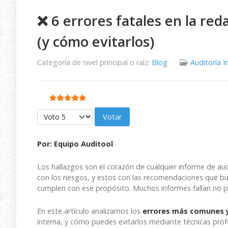
❌ 6 errores fatales en la red
(y cómo evitarlos)
Categoría de nivel principal o raíz:
Blog
Auditoría I
Ratio:
5
/
5
Por favor, vote
Por: Equipo Auditool
Los hallazgos son el corazón de cualquier informe de aud
con los riesgos, y estos con las recomendaciones que bu
cumplen con ese propósito. Muchos informes fallan no p
En este artículo analizamos los
errores más comunes y 
interna, y cómo puedes evitarlos mediante técnicas prof