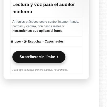
Lectura y voz para el auditor
moderno
Artículos prácticos sobre control interno, fraude,
normas y carrera, con casos reales y
herramientas que aplicas el lunes
.
📖 Leer
·
🎤 Escuchar
·
Casos reales
Suscríbete sin límite ›
Para que tu trabajo genere cambio, no archivos.