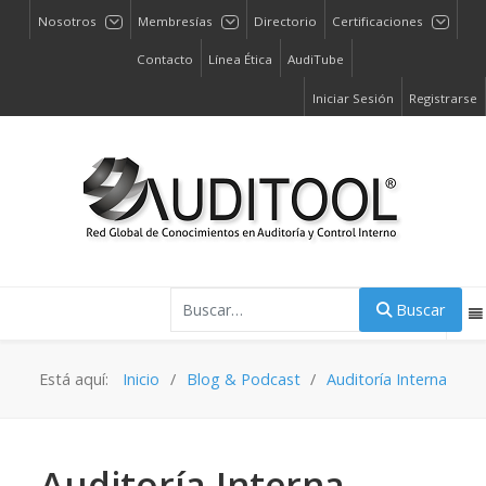
Nosotros
Membresías
Directorio
Certificaciones
Contacto
Línea Ética
AudiTube
Iniciar Sesión
Registrarse
Buscar
Buscar
Está aquí:
Inicio
Blog & Podcast
Auditoría Interna
Auditoría Interna