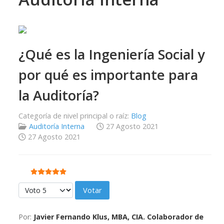
¿Qué es la Ingeniería Social y
por qué es importante para
la Auditoría?
Categoría de nivel principal o raíz:
Blog
Auditoría Interna
27 Agosto 2021
27 Agosto 2021
Ratio:
5
/
5
Por favor, vote
Por:
Javier Fernando Klus, MBA, CIA. Colaborador de