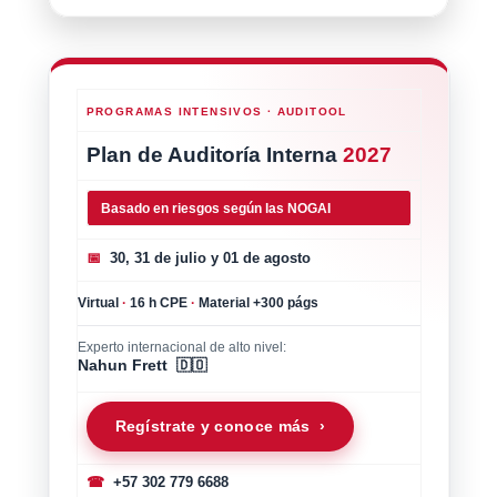
PROGRAMAS INTENSIVOS · AUDITOOL
Plan de Auditoría Interna
2027
Basado en riesgos según las NOGAI
📅
30, 31 de julio y 01 de agosto
Virtual
·
16 h CPE
·
Material +300 págs
Experto internacional de alto nivel:
Nahun Frett 🇩🇴
Regístrate y conoce más ›
☎
+57 302 779 6688