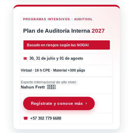
PROGRAMAS INTENSIVOS · AUDITOOL
Plan de Auditoría Interna
2027
Basado en riesgos según las NOGAI
📅
30, 31 de julio y 01 de agosto
Virtual
·
16 h CPE
·
Material +300 págs
Experto internacional de alto nivel:
Nahun Frett 🇩🇴
Regístrate y conoce más ›
☎
+57 302 779 6688