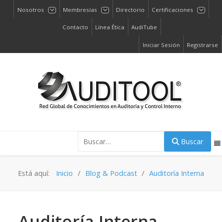
Nosotros
Membresías
Directorio
Certificaciones
Contacto
Línea Ética
AudiTube
Iniciar Sesión
Registrarse
Buscar
Buscar
Está aquí:
Inicio
Blog & Podcast
Auditoría Interna
Auditoría Interna