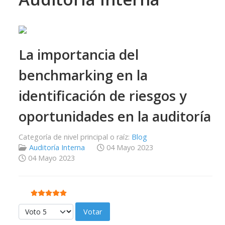
La importancia del
benchmarking en la
identificación de riesgos y
oportunidades en la auditoría
Categoría de nivel principal o raíz:
Blog
Auditoría Interna
04 Mayo 2023
04 Mayo 2023
Ratio:
5
/
5
Por favor, vote