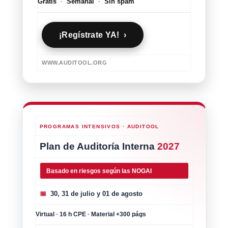
Gratis
·
Semanal
·
Sin spam
¡Regístrate YA! ›
WWW.AUDITOOL.ORG
PROGRAMAS INTENSIVOS · AUDITOOL
Plan de Auditoría Interna
2027
Basado en riesgos según las NOGAI
📅
30, 31 de julio y 01 de agosto
Virtual
·
16 h CPE
·
Material +300 págs