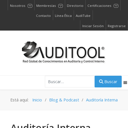
Nosotros
Membresías
Directorio
Certificaciones
Contacto
Línea Ética
AudiTube
Iniciar Sesión
Registrarse
Buscar
Buscar
Está aquí:
Inicio
Blog & Podcast
Auditoría Interna
Auditoría Interna