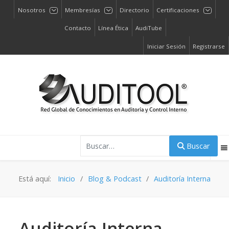
Nosotros
Membresías
Directorio
Certificaciones
Contacto
Línea Ética
AudiTube
Iniciar Sesión
Registrarse
Buscar
Buscar
Está aquí:
Inicio
Blog & Podcast
Auditoría Interna
Auditoría Interna