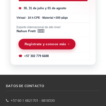
📅
30, 31 de julio y 01 de agosto
Virtual
·
16 h CPE
·
Material +300 págs
Experto internacional de alto nivel:
Nahun Frett 🇩🇴
Regístrate y conoce más ›
☎
+57 302 779 6688
DATOS DE CONTACTO
+57 60 1 6821701 - 6818530