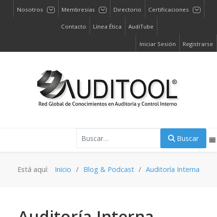
Nosotros
Membresías
Directorio
Certificaciones
Contacto
Línea Ética
AudiTube
Iniciar Sesión
Registrarse
Buscar
Buscar
Está aquí:
Inicio
Blog & Podcast
Auditoría Interna
Auditoría Interna