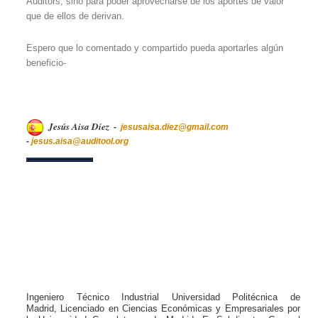
Auditors, sino para poder aprovecharse de los aportes de valor
que de ellos de derivan.
Espero que lo comentado y compartido pueda aportarles algún
beneficio-
Jesús Aisa Díez
-
jesusaisa.diez@gmail.com
-
jesus.aisa@auditool.org
I
ngeniero Técnico Industrial Universidad Politécnica de
Madrid,
Licenciado en Ciencias Económicas y Empresariales por