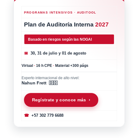
PROGRAMAS INTENSIVOS · AUDITOOL
Plan de Auditoría Interna
2027
Basado en riesgos según las NOGAI
📅
30, 31 de julio y 01 de agosto
Virtual
·
16 h CPE
·
Material +300 págs
Experto internacional de alto nivel:
Nahun Frett 🇩🇴
Regístrate y conoce más ›
☎
+57 302 779 6688