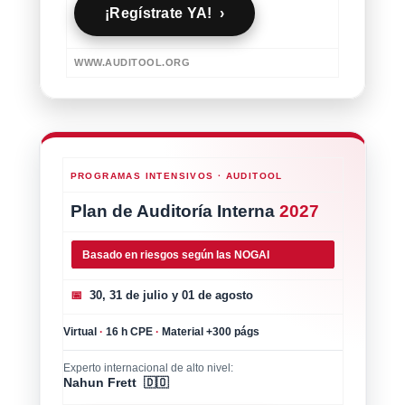
¡Regístrate YA! ›
WWW.AUDITOOL.ORG
PROGRAMAS INTENSIVOS · AUDITOOL
Plan de Auditoría Interna
2027
Basado en riesgos según las NOGAI
📅
30, 31 de julio y 01 de agosto
Virtual
·
16 h CPE
·
Material +300 págs
Experto internacional de alto nivel:
Nahun Frett 🇩🇴