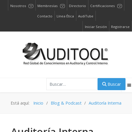
Nosotros
Membresías
Directorio
Certificaciones
Contacto
Línea Ética
AudiTube
Iniciar Sesión
Registrarse
Buscar
Buscar
Está aquí:
Inicio
Blog & Podcast
Auditoría Interna
Auditoría Interna