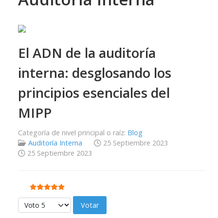
El ADN de la auditoría
interna: desglosando los
principios esenciales del
MIPP
Categoría de nivel principal o raíz:
Blog
Auditoría Interna
25 Septiembre 2023
25 Septiembre 2023
Ratio:
5
/
5
Por favor, vote