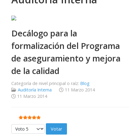
Decálogo para la
formalización del Programa
de aseguramiento y mejora
de la calidad
Categoría de nivel principal o raíz:
Blog
Auditoría Interna
11 Marzo 2014
11 Marzo 2014
Ratio:
5
/
5
Por favor, vote