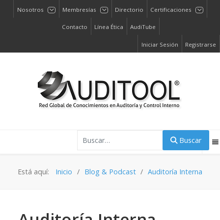
Nosotros
Membresías
Directorio
Certificaciones
Contacto
Línea Ética
AudiTube
Iniciar Sesión
Registrarse
Buscar
Buscar
Está aquí:
Inicio
Blog & Podcast
Auditoría Interna
Auditoría Interna