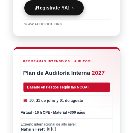
¡Regístrate YA! ›
WWW.AUDITOOL.ORG
PROGRAMAS INTENSIVOS · AUDITOOL
Plan de Auditoría Interna
2027
Basado en riesgos según las NOGAI
📅
30, 31 de julio y 01 de agosto
Virtual
·
16 h CPE
·
Material +300 págs
Experto internacional de alto nivel:
Nahun Frett 🇩🇴