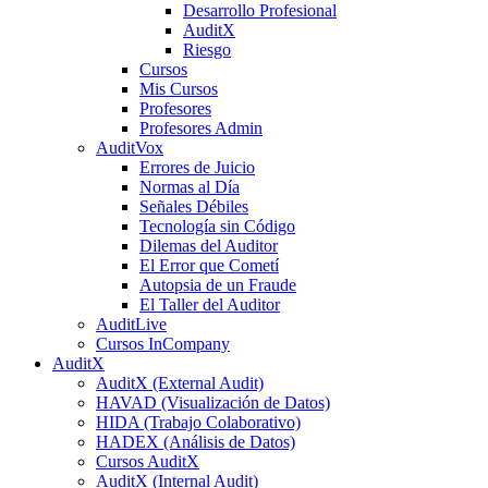
Desarrollo Profesional
AuditX
Riesgo
Cursos
Mis Cursos
Profesores
Profesores Admin
AuditVox
Errores de Juicio
Normas al Día
Señales Débiles
Tecnología sin Código
Dilemas del Auditor
El Error que Cometí
Autopsia de un Fraude
El Taller del Auditor
AuditLive
Cursos InCompany
AuditX
AuditX (External Audit)
HAVAD (Visualización de Datos)
HIDA (Trabajo Colaborativo)
HADEX (Análisis de Datos)
Cursos AuditX
AuditX (Internal Audit)