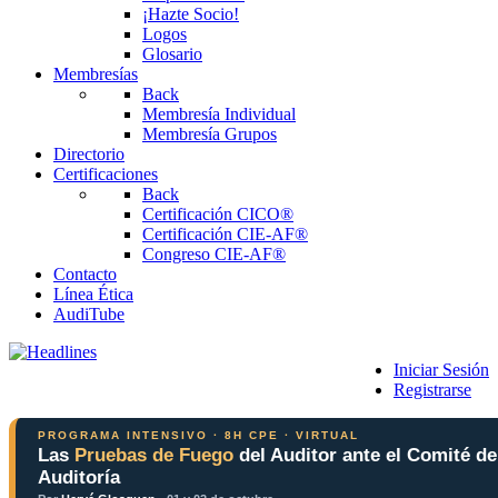
¡Hazte Socio!
Logos
Glosario
Membresías
Back
Membresía Individual
Membresía Grupos
Directorio
Certificaciones
Back
Certificación CICO®
Certificación CIE-AF®
Congreso CIE-AF®
Contacto
Línea Ética
AudiTube
Iniciar Sesión
Registrarse
PROGRAMA INTENSIVO · 8H CPE · VIRTUAL
Las
Pruebas de Fuego
del Auditor ante el Comité de
Auditoría