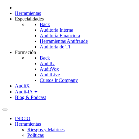
Herramientas
Especialidades
Back
Auditoría Interna
Auditoría Financiera
Herramientas Antifraude
Auditoria de TI
Formación
Back
AuditU
AuditVox
AuditLive
Cursos InCompany
AuditX
Audit-IA ✦
Blog & Podcast
INICIO
Herramientas
Riesgos y Matrices
Políticas