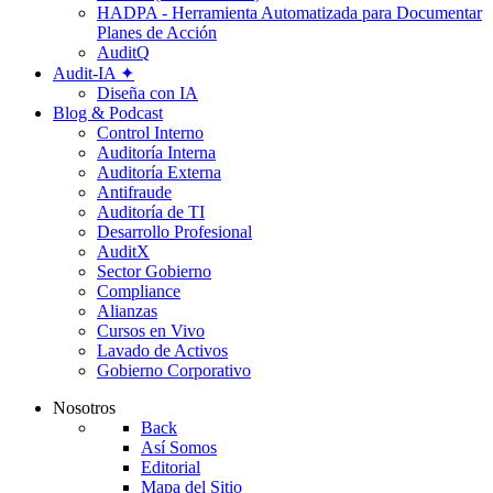
HADPA - Herramienta Automatizada para Documentar
Planes de Acción
AuditQ
Audit-IA ✦
Diseña con IA
Blog & Podcast
Control Interno
Auditoría Interna
Auditoría Externa
Antifraude
Auditoría de TI
Desarrollo Profesional
AuditX
Sector Gobierno
Compliance
Alianzas
Cursos en Vivo
Lavado de Activos
Gobierno Corporativo
Nosotros
Back
Así Somos
Editorial
Mapa del Sitio