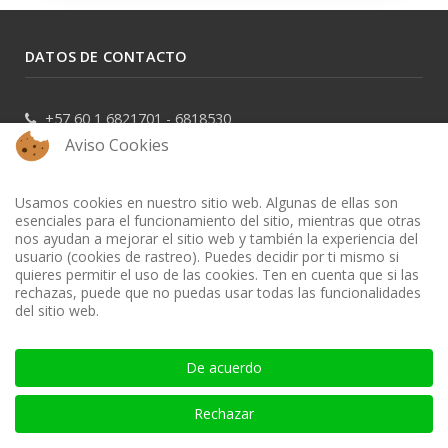
DATOS DE CONTACTO
+57 60 1 6821701 - 6818530
Aviso Cookies
+57 311 8666327 - 323 6964227
info@auditool.org
Usamos cookies en nuestro sitio web. Algunas de ellas son
Bogotá, Colombia
esenciales para el funcionamiento del sitio, mientras que otras
nos ayudan a mejorar el sitio web y también la experiencia del
usuario (cookies de rastreo). Puedes decidir por ti mismo si
DATOS LEGALES
quieres permitir el uso de las cookies. Ten en cuenta que si las
rechazas, puede que no puedas usar todas las funcionalidades
del sitio web.
Política de Privacidad
Política de Uso
De acuerdo
Autorización de tratamiento de datos personales
Rechazar