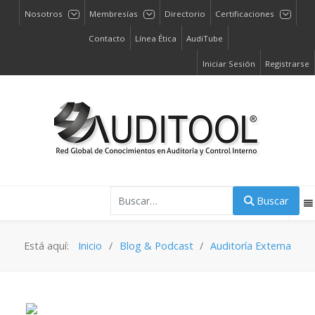
Nosotros
Membresías
Directorio
Certificaciones
Contacto
Línea Ética
AudiTube
Iniciar Sesión
Registrarse
Buscar
Buscar
Está aquí:
Inicio
Blog & Podcast
Auditoría Externa