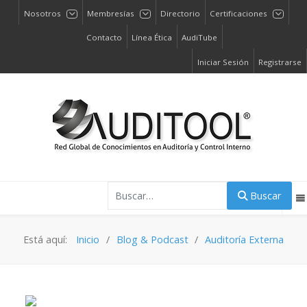
Nosotros
Membresías
Directorio
Certificaciones
Contacto
Línea Ética
AudiTube
Iniciar Sesión
Registrarse
Buscar
Buscar
Está aquí:
Inicio
Blog & Podcast
Auditoría Externa