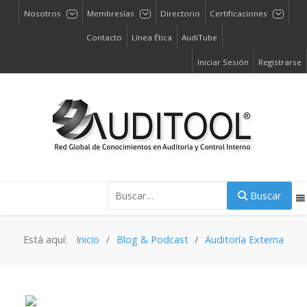
Nosotros
Membresías
Directorio
Certificaciones
Contacto
Línea Ética
AudiTube
Iniciar Sesión
Registrarse
Buscar
Buscar
Está aquí:
Inicio
Blog & Podcast
Auditoría Externa