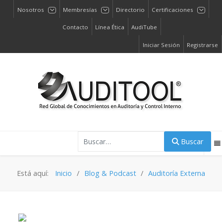
Nosotros
Membresías
Directorio
Certificaciones
Contacto
Línea Ética
AudiTube
Iniciar Sesión
Registrarse
Buscar
Buscar
Está aquí:
Inicio
Blog & Podcast
Auditoría Externa