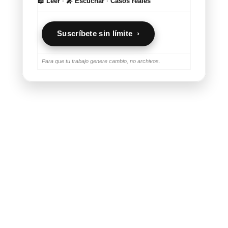
📖 Leer
·
🎤 Escuchar
·
Casos reales
Suscríbete sin límite ›
Para que tu trabajo genere cambio, no archivos.