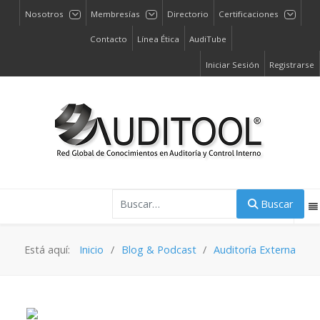
Nosotros
Membresías
Directorio
Certificaciones
Contacto
Línea Ética
AudiTube
Iniciar Sesión
Registrarse
Buscar
Buscar
Está aquí:
Inicio
Blog & Podcast
Auditoría Externa