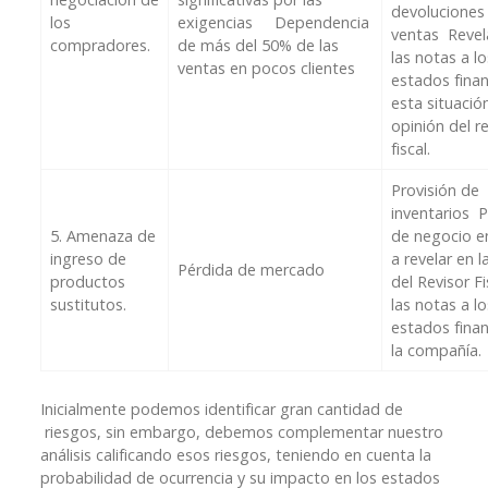
devoluciones
los
exigencias Dependencia
ventas Revel
compradores.
de más del 50% de las
las notas a lo
ventas en pocos clientes
estados finan
esta situación
opinión del r
fiscal.
Provisión de
inventarios 
5. Amenaza de
de negocio e
ingreso de
a revelar en l
Pérdida de mercado
productos
del Revisor Fi
sustitutos.
las notas a lo
estados finan
la compañía
Inicialmente podemos identificar gran cantidad de
riesgos, sin embargo, debemos complementar nuestro
análisis calificando esos riesgos, teniendo en cuenta la
probabilidad de ocurrencia y su impacto en los estados