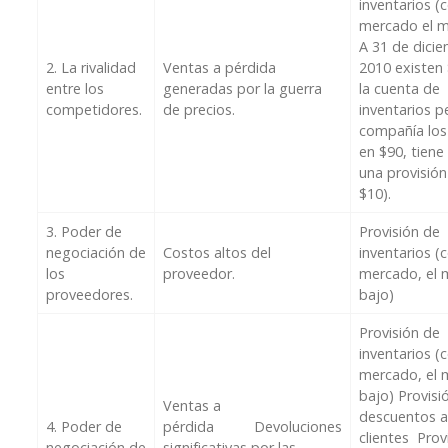
inventarios (
mercado el m
A 31 de dici
2. La rivalidad
Ventas a pérdida
2010 existen
entre los
generadas por la guerra
la cuenta de
competidores.
de precios.
inventarios p
compañía los
en $90, tiene
una provisión
$10).
3. Poder de
Provisión de
negociación de
Costos altos del
inventarios (
los
proveedor.
mercado, el 
proveedores.
bajo)
Provisión de
inventarios (
mercado, el 
bajo) Provisi
Ventas a
descuentos a
4. Poder de
pérdida Devoluciones
clientes Prov
negociación de
significativas por las