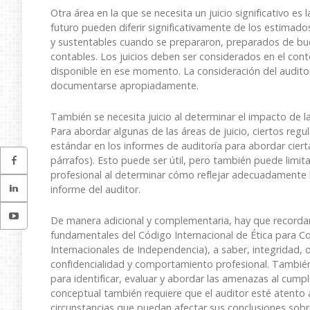
Otra área en la que se necesita un juicio significativo es
futuro pueden diferir significativamente de los estimado
y sustentables cuando se prepararon, preparados de bue
contables. Los juicios deben ser considerados en el cont
disponible en ese momento. La consideración del auditor 
documentarse apropiadamente.
También se necesita juicio al determinar el impacto de la
Para abordar algunas de las áreas de juicio, ciertos reg
estándar en los informes de auditoría para abordar ciert
párrafos). Esto puede ser útil, pero también puede limit
profesional al determinar cómo reflejar adecuadamente lo
informe del auditor.
De manera adicional y complementaria, hay que recordar 
fundamentales del Código Internacional de Ética para C
Internacionales de Independencia), a saber, integridad,
confidencialidad y comportamiento profesional. También
para identificar, evaluar y abordar las amenazas al cump
conceptual también requiere que el auditor esté atento 
circunstancias que puedan afectar sus conclusiones sobr