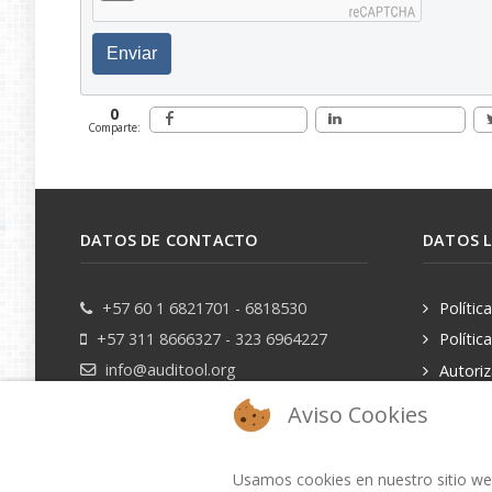
Enviar
0
Comparte:
DATOS DE CONTACTO
DATOS 
+57 60 1 6821701 - 6818530
Polític
+57 311 8666327 - 323 6964227
Polític
info@auditool.org
Autori
datos pe
Bogotá, Colombia
Aviso Cookies
Usamos cookies en nuestro sitio web