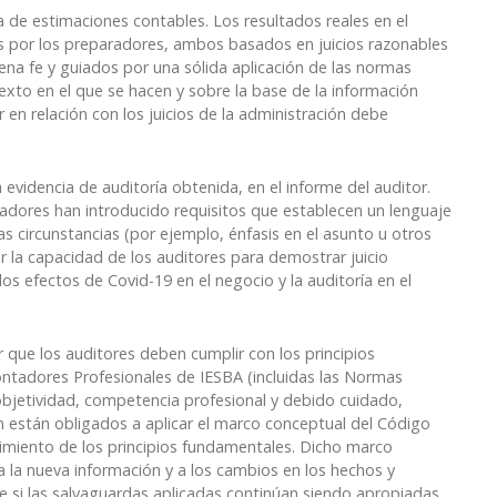
 la de estimaciones contables. Los resultados reales en el
s por los preparadores, ambos basados ​​en juicios razonables
na fe y guiados por una sólida aplicación de las normas
exto en el que se hacen y sobre la base de la información
en relación con los juicios de la administración debe
 evidencia de auditoría obtenida, en el informe del auditor.
uladores han introducido requisitos que establecen un lenguaje
as circunstancias (por ejemplo, énfasis en el asunto u otros
ar la capacidad de los auditores para demostrar juicio
s efectos de Covid-19 en el negocio y la auditoría en el
que los auditores deben cumplir con los principios
ontadores Profesionales de IESBA (incluidas las Normas
 objetividad, competencia profesional y debido cuidado,
 están obligados a aplicar el marco conceptual del Código
limiento de los principios fundamentales. Dicho marco
a la nueva información y a los cambios en los hechos y
e si las salvaguardas aplicadas continúan siendo apropiadas.