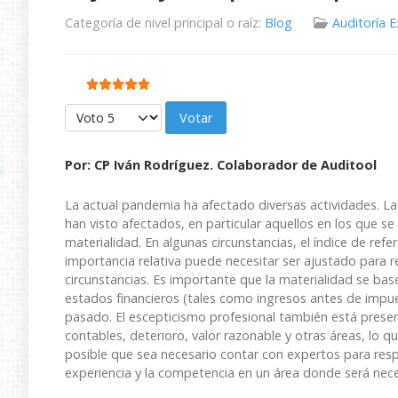
Categoría de nivel principal o raíz:
Blog
Auditoría 
Ratio:
5
/
5
Por favor, vote
Por:
CP Iván Rodríguez. Colaborador de Auditool
La actual pandemia ha afectado diversas actividades. La 
han visto afectados, en particular aquellos en los que se 
materialidad. En algunas circunstancias, el índice de ref
importancia relativa puede necesitar ser ajustado para r
circunstancias. Es importante que la materialidad se bas
estados financieros (tales como ingresos antes de impues
pasado. El escepticismo profesional también está pres
contables, deterioro, valor razonable y otras áreas, lo 
posible que sea necesario contar con expertos para resp
experiencia y la competencia en un área donde será necesa