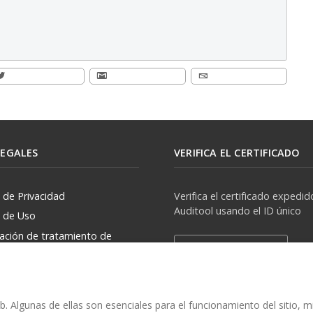
LEGALES
VERIFICA EL CERTIFICADO
a de Privacidad
Verifica el certificado expedid
Auditool usando el ID único
a de Uso
zación de tratamiento de
Verificar Certificado
rsonales
. Algunas de ellas son esenciales para el funcionamiento del sitio, 