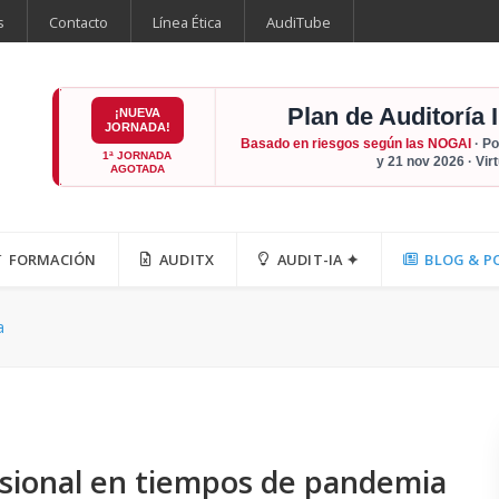
s
Contacto
Línea Ética
AudiTube
Plan de Auditoría 
¡NUEVA
JORNADA!
Basado en riesgos según las NOGAI
· Po
1ª JORNADA
y 21 nov 2026 · Vir
AGOTADA
FORMACIÓN
AUDITX
AUDIT-IA ✦
BLOG & P
a
fesional en tiempos de pandemia