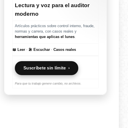
Lectura y voz para el auditor
moderno
Artículos prácticos sobre control interno, fraude,
normas y carrera, con casos reales y
herramientas que aplicas el lunes
.
📖 Leer
·
🎤 Escuchar
·
Casos reales
Suscríbete sin límite ›
Para que tu trabajo genere cambio, no archivos.