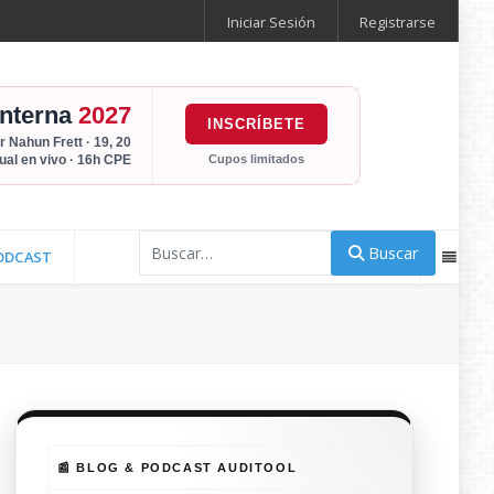
Iniciar Sesión
Registrarse
Interna
2027
INSCRÍBETE
r Nahun Frett · 19, 20
Cupos limitados
tual en vivo · 16h CPE
Buscar
Buscar
ODCAST
📰 BLOG & PODCAST AUDITOOL