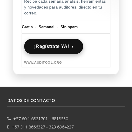
Recibe cada semana análisis, herramientas
y novedades para auditores, directo en tu
correo.
Gratis
·
Semanal
·
Sin spam
¡Regístrate YA! ›
WWW.AUDITOOL.ORG
DATOS DE CONTACTO
+57 60 1 6821701 - 6818530
+57 311 8666327 - 323 6964227