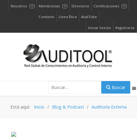
Nosotros
Membresías
Directorio
Certificaciones
Contacto
Línea Ética
AudiTube
Iniciar Sesión
Registrarse
Buscar
Buscar
Está aquí:
Inicio
Blog & Podcast
Auditoría Externa