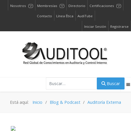
Nosotros
Membresías
Directorio
Certificaciones
Contacto
Línea Ética
AudiTube
Iniciar Sesión
Registrarse
Buscar
Buscar
Está aquí:
Inicio
Blog & Podcast
Auditoría Externa