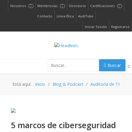
Nosotros
Membresías
Directorio
Certificaciones
Contacto
Línea Ética
AudiTube
Iniciar Sesión
Registrarse
Buscar
Buscar
Está aquí:
Inicio
Blog & Podcast
Auditoría de TI
5 marcos de ciberseguridad