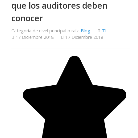
que los auditores deben
conocer
Categoría de nivel principal o raíz:
Blog
TI
17 Diciembre 2018
17 Diciembre 2018
Ratio:
5
/
5