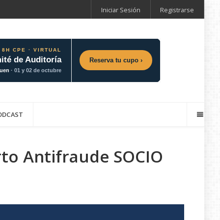
Iniciar Sesión
Registrarse
 8H CPE · VIRTUAL
ité de Auditoría
Reserva tu cupo ›
guen
· 01 y 02 de octubre
ODCAST
rto Antifraude SOCIO