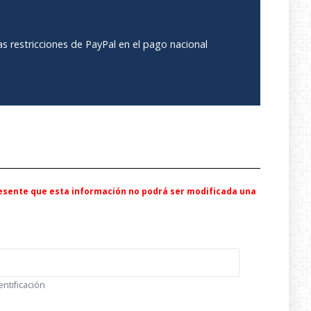
s restricciones de PayPal en el pago nacional
resente que esta información no podrá ser modificada una
entificación