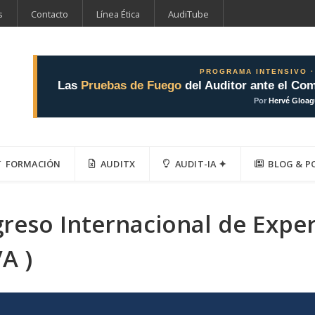
s
Contacto
Línea Ética
AudiTube
PROGRAMA INTENSIVO ·
Las
Pruebas de Fuego
del Auditor ante el Com
Por
Hervé Gloa
FORMACIÓN
AUDITX
AUDIT-IA ✦
BLOG & P
greso Internacional de Expe
A )