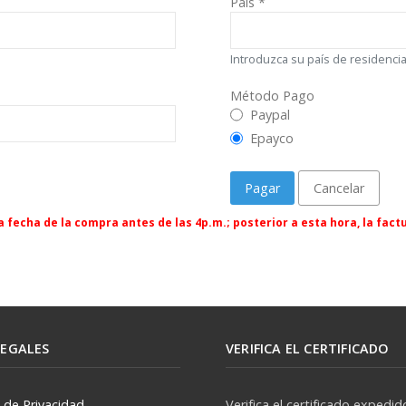
País
*
Introduzca su país de residenci
Método Pago
Método Pago
Paypal
Epayco
Pagar
Cancelar
 fecha de la compra antes de las 4p.m.; posterior a esta hora, la factu
LEGALES
VERIFICA EL CERTIFICADO
a de Privacidad
Verifica el certificado expedid