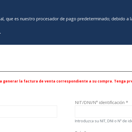
yPal, que es nuestro procesador de pago predeterminado; debido a la
.
ara generar la factura de venta correspondiente a su compra. Tenga p
NIT/DNI/N° identificación
*
Introduzca su NIT, DNI o Nº de id