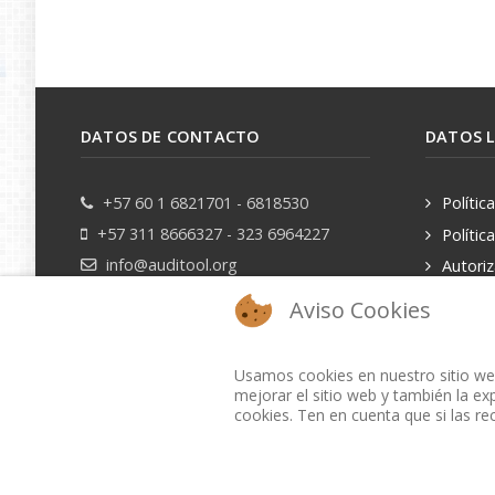
DATOS DE CONTACTO
DATOS 
+57 60 1 6821701 - 6818530
Polític
+57 311 8666327 - 323 6964227
Polític
info@auditool.org
Autori
datos pe
Bogotá, Colombia
Aviso Cookies
Usamos cookies en nuestro sitio web
mejorar el sitio web y también la exp
cookies. Ten en cuenta que si las re
BIBLIOTECA AUDITOOL - ISSN: 2665-1696 y 2665-3508