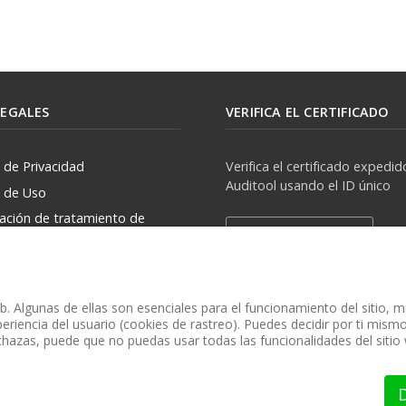
LEGALES
VERIFICA EL CERTIFICADO
a de Privacidad
Verifica el certificado expedid
Auditool usando el ID único
a de Uso
zación de tratamiento de
Verificar Certificado
rsonales
. Algunas de ellas son esenciales para el funcionamiento del sitio, 
eriencia del usuario (cookies de rastreo). Puedes decidir por ti mismo 
chazas, puede que no puedas usar todas las funcionalidades del sitio