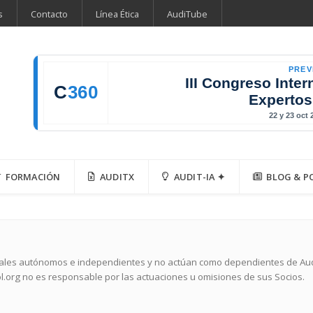
s
Contacto
Línea Ética
AudiTube
PREV
III Congreso Inter
C
360
Expertos
22 y 23 oct
FORMACIÓN
AUDITX
AUDIT-IA ✦
BLOG & P
nales autónomos e independientes y no actúan como dependientes de Audit
l.org no es responsable por las actuaciones u omisiones de sus Socios.