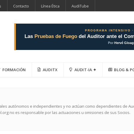
s
Contacto
Línea Ética
AudiTube
PROGRAMA INTENSIVO ·
Las
Pruebas de Fuego
del Auditor ante el Com
Por
Hervé Gloa
FORMACIÓN
AUDITX
AUDIT-IA ✦
BLOG & P
nales autónomos e independientes y no actúan como dependientes de Audit
l.org no es responsable por las actuaciones u omisiones de sus Socios.