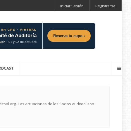
Iniciar Sesión
Registrarse
 8H CPE · VIRTUAL
ité de Auditoría
Reserva tu cupo ›
guen
· 01 y 02 de octubre
ODCAST
ool.org. Las actuaciones de los Socios Auditool son