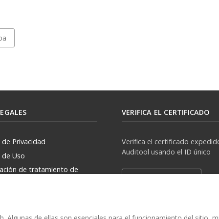
pa
LEGALES
VERIFICA EL CERTIFICADO
a de Privacidad
Verifica el certificado expedid
Auditool usando el ID único
a de Uso
zación de tratamiento de
Verificar Certificado
rsonales
. Algunas de ellas son esenciales para el funcionamiento del sitio, 