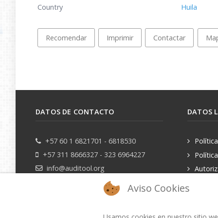
Country
Huila
Recomendar
Imprimir
Contactar
Ma
DATOS DE CONTACTO
DATOS 
+57 60 1 6821701 - 6818530
Polític
+57 311 8666327 - 323 6964227
Polític
info@auditool.org
Autori
datos pe
Bogotá, Colombia
Aviso Cookies
Usamos cookies en nuestro sitio web