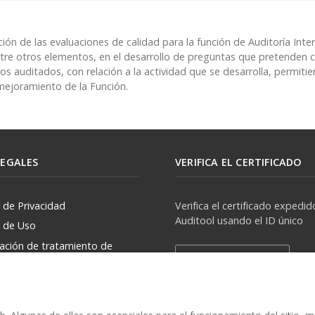
ción de las evaluaciones de calidad para la función de Auditoría Inte
tre otros elementos, en el desarrollo de preguntas que pretenden c
os auditados, con relación a la actividad que se desarrolla, permiti
mejoramiento de la Función.
LEGALES
VERIFICA EL CERTIFICADO
a de Privacidad
Verifica el certificado expedid
Auditool usando el ID único
a de Uso
zación de tratamiento de
Verificar Certificado
rsonales