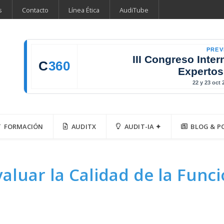
s
Contacto
Línea Ética
AudiTube
PREV
III Congreso Inter
C
360
Expertos
22 y 23 oct
FORMACIÓN
AUDITX
AUDIT-IA ✦
BLOG & P
aluar la Calidad de la Func