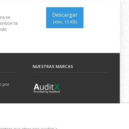
Descargar
rna se
(
xlsx,
15 KB
)
onocer la
endo
NUESTRAS MARCAS
o por