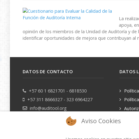
e
a
La realiza
apoya, en
d
opinión de los miembros de la Unidad de Auditoría y de l
identificar oportunidades de mejora que contribuyan al 
s
h
e
DATOS DE CONTACTO
DATOS 
e
+57 60 1 6821701 - 6818530
Polític
t
+57 311 8666327 - 323 6964227
Polític
info@auditool.org
Autori
datos pe
Bogotá, Colombia
Aviso Cookies